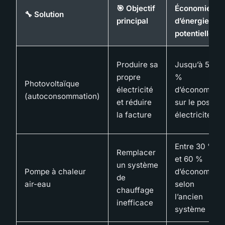
🎯 Objectif
Économies
🔧 Solution
principal
d’énergie
potentielles
Produire sa
Jusqu’à 50
propre
%
Photovoltaïque
électricité
d’économie
(autoconsommation)
et réduire
sur le poste
la facture
électricité
Entre 30 %
Remplacer
et 60 %
un système
Pompe à chaleur
d’économie
de
air-eau
selon
chauffage
l’ancien
inefficace
système