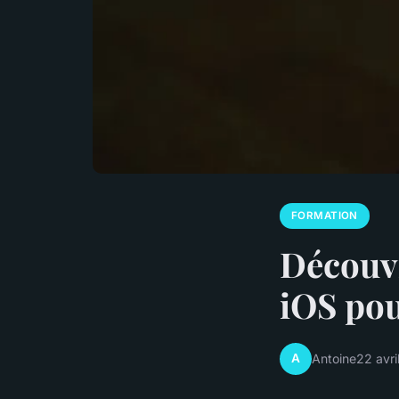
FORMATION
Découvr
iOS pou
A
Antoine
22 avri