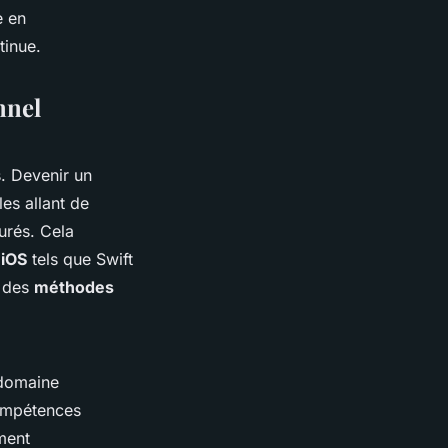
e en
tinue.
nnel
. Devenir un
es allant de
urés. Cela
 iOS
tels que Swift
n des
méthodes
 domaine
compétences
ment