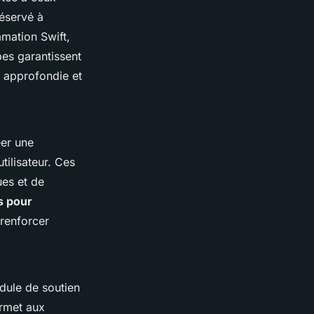
réservé à
mmation Swift,
pes garantissent
 approfondie et
éer une
tilisateur. Ces
ues et de
s pour
renforcer
odule de soutien
ermet aux