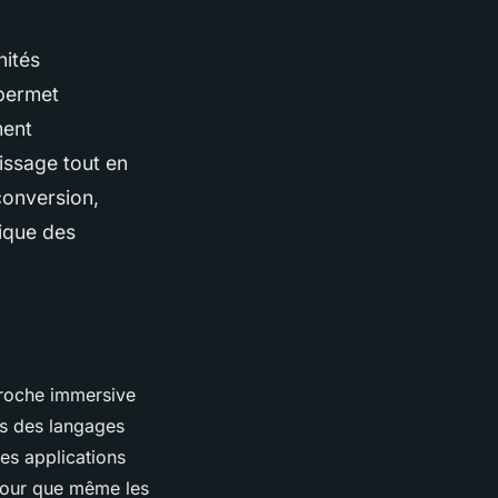
nités
 permet
ment
issage tout en
conversion,
mique des
roche immersive
s des langages
es applications
 pour que même les