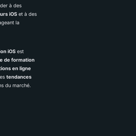
éder à des
urs iOS
et à des
ageant la
ion iOS
est
 de formation
ions en ligne
res
tendances
ons du marché.