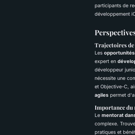
participants de re
développement iO
Perspective
Trajectoires de
Les
opportunités
expert en
dévelo
développeur junio
nécessite une co
et Objective-C, a
agiles
permet d'a
Importance du 
Le
mentorat dan
complexe. Trouve
pratiques et béné