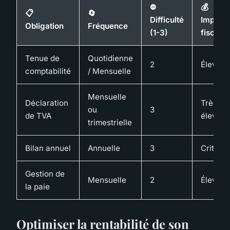
⛔
💰
📋
🔄
Difficulté
Impact
Obligation
Fréquence
(1-3)
fiscal
Tenue de
Quotidienne
2
Élevé
comptabilité
/ Mensuelle
Mensuelle
Déclaration
Très
ou
3
de TVA
élevé
trimestrielle
Bilan annuel
Annuelle
3
Critique
Gestion de
Mensuelle
2
Élevé
la paie
Optimiser la rentabilité de son