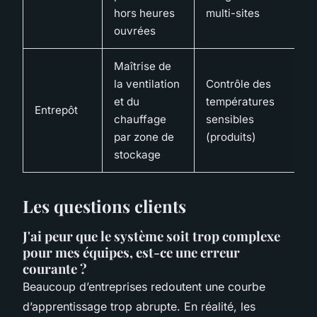
f
hors heures
multi-sites
p
ouvrées
Maîtrise de
M
la ventilation
Contrôle des
o
et du
températures
m
Entrepôt
chauffage
sensibles
g
par zone de
(produits)
é
stockage
i
Les questions clients
J'ai peur que le système soit trop complexe
pour mes équipes, est-ce une erreur
courante ?
Beaucoup d’entreprises redoutent une courbe
d’apprentissage trop abrupte. En réalité, les