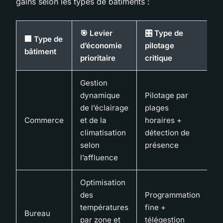
gains selon les types de bâtiments :
🎯 Levier
🎛️ Type de
✅
🏢 Type de
d’économie
pilotage
c
bâtiment
prioritaire
critique
e
Gestion
dynamique
Pilotage par
T
de l’éclairage
plages
r
Commerce
et de la
horaires +
f
climatisation
détection de
d
selon
présence
te
l’affluence
Optimisation
É
des
Programmation
d
températures
fine +
Bureau
c
par zone et
télégestion